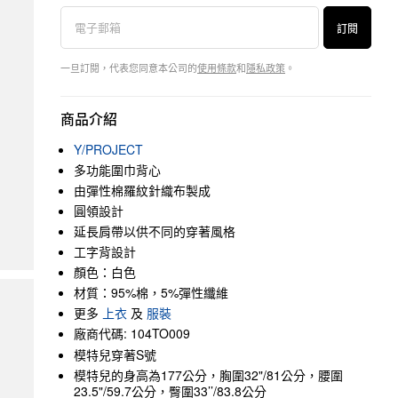
訂閱
一旦訂閱，代表您同意本公司的
使用條款
和
隱私政策
。
商品介紹
Y/PROJECT
多功能圍巾背心
由彈性棉羅紋針織布製成
圓領設計
延長肩帶以供不同的穿著風格
工字背設計
顏色：白色
材質：95%棉，5%彈性纖維
更多
上衣
及
服裝
廠商代碼: 104TO009
模特兒穿著S號
模特兒的身高為177公分，胸圍32"/81公分，腰圍
23.5"/59.7公分，臀圍33’’/83.8公分