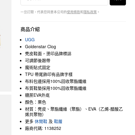
一旦訂閱，代表您同意本公司的
使用條款
和
隱私政策
。
商品介紹
UGG
Goldenstar Clog
麂皮鞋面，燙印品牌標誌
可調節後跟帶
魔術貼式固定
TPU 帶尾飾印有品牌字樣
布料包邊採用100%回收聚酯纖維
布質鞋墊採用100%回收聚酯纖維
糖蔗EVA外底
顏色：栗色
材質：麂皮、聚酯纖維（聚酯）、EVA（乙烯-醋酸乙
烯共聚物）
更多
休閒鞋
及
鞋履
廠商代碼: 1138252