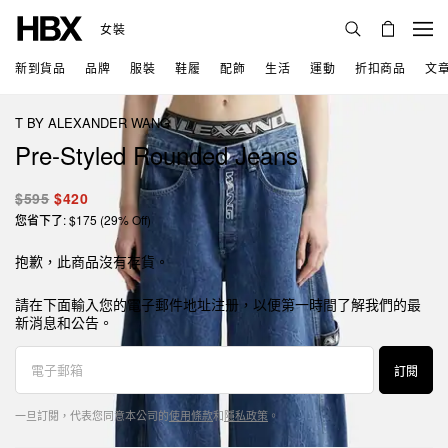
女裝
新到貨品
品牌
服裝
鞋履
配飾
生活
運動
折扣商品
文
T BY ALEXANDER WANG
Pre-Styled Rounded Jeans
$595
$420
您省下了: $175 (29% Off)
抱歉，此商品沒有存貨。
請在下面輸入您的電子郵件地址注册，以便第一時間了解我們的最
新消息和公告。
訂閱
一旦訂閱，代表您同意本公司的
使用條款
和
隱私政策
。