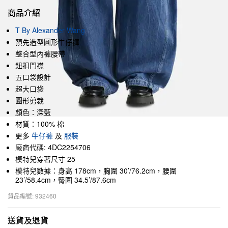
商品介紹
T By Alexander Wang
預先造型圓形牛仔褲
整合型內褲腰帶
鈕扣門襟
五口袋設計
超大口袋
圓形剪裁
顏色：深藍
材質：100% 棉
更多
牛仔褲
及
服裝
廠商代碼: 4DC2254706
模特兒穿著尺寸 25
模特兒數據：身高 178cm，胸圍 30’/76.2cm，腰圍
23’/58.4cm，臀圍 34.5’/87.6cm
貨品編號: 932460
送貨及退貨