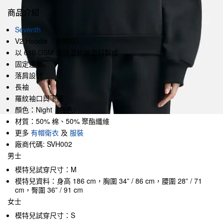
商品介紹
Seventh
V2 Hoodie（連帽衫）
以 610 GSM 重磅混紡棉面料製成
固定連帽
落肩設計
長袖
羅紋袖口與下擺
顏色：Night（夜色）
材質：50% 棉、50% 聚酯纖維
更多
有帽衛衣
及
服裝
廠商代碼: SVH002
男士
模特兒試穿尺寸：M
模特兒資料：身高 186 cm，胸圍 34” / 86 cm，腰圍 28” / 71
cm，臀圍 36” / 91 cm
女士
模特兒試穿尺寸：S