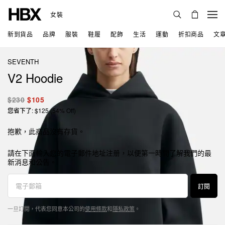
女裝
新到貨品
品牌
服裝
鞋履
配飾
生活
運動
折扣商品
文
SEVENTH
V2 Hoodie
$230
$105
您省下了: $125 (54% Off)
抱歉，此商品沒有存貨。
請在下面輸入您的電子郵件地址注册，以便第一時間了解我們的最
新消息和公告。
訂閱
一旦訂閱，代表您同意本公司的
使用條款
和
隱私政策
。