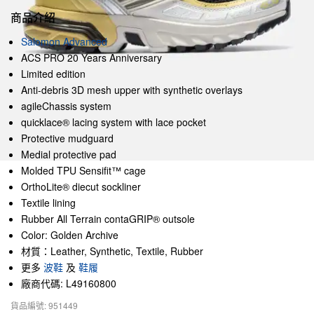
商品介紹
Salomon Advanced
ACS PRO 20 Years Anniversary
Limited edition
Anti-debris 3D mesh upper with synthetic overlays
agileChassis system
quicklace® lacing system with lace pocket
Protective mudguard
Medial protective pad
Molded TPU Sensifit™ cage
OrthoLite® diecut sockliner
Textile lining
Rubber All Terrain contaGRIP® outsole
Color: Golden Archive
材質：Leather, Synthetic, Textile, Rubber
更多
波鞋
及
鞋履
廠商代碼: L49160800
貨品編號: 951449