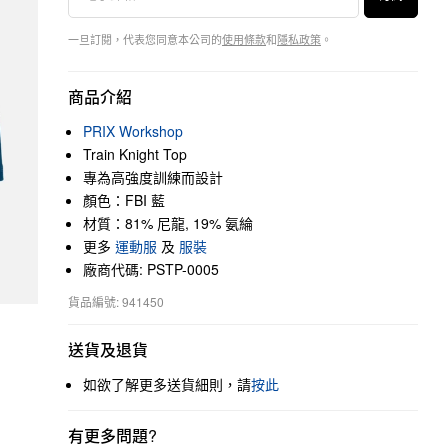
一旦訂閱，代表您同意本公司的
使用條款
和
隱私政策
。
商品介紹
PRIX Workshop
Train Knight Top
專為高強度訓練而設計
顏色：FBI 藍
材質：81% 尼龍, 19% 氨綸
更多
運動服
及
服裝
廠商代碼: PSTP-0005
貨品編號: 941450
送貨及退貨
如欲了解更多送貨細則，請
按此
有更多問題?