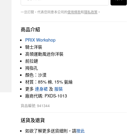
一旦訂閱，代表您同意本公司的
使用條款
和
隱私政策
。
商品介紹
PRIX Workshop
騎士洋裝
高領運動風迷你洋裝
前拉鏈
拇指孔
顏色：沙漠
材質：85% 棉, 15% 氨綸
更多
連身裙
及
服裝
廠商代碼: PXDS-1013
貨品編號: 941344
送貨及退貨
如欲了解更多送貨細則，請
按此