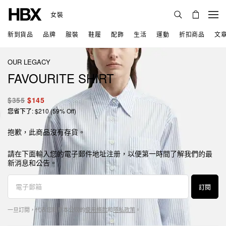
女裝
新到貨品
品牌
服裝
鞋履
配飾
生活
運動
折扣商品
文
OUR LEGACY
FAVOURITE SHIRT
$355
$145
您省下了: $210 (59% Off)
抱歉，此商品沒有存貨。
請在下面輸入您的電子郵件地址注册，以便第一時間了解我們的最
新消息和公告。
訂閱
一旦訂閱，代表您同意本公司的
使用條款
和
隱私政策
。