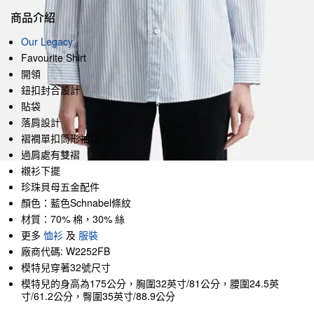
商品介紹
Our Legacy
Favourite Shirt
開領
鈕扣封合設計
貼袋
落肩設計
褶襉單扣筒形袖口
過肩處有雙褶
襯衫下擺
珍珠貝母五金配件
顏色：藍色Schnabel條紋
材質：70% 棉，30% 絲
更多
恤衫
及
服裝
廠商代碼: W2252FB
模特兒穿著32號尺寸
模特兒的身高為175公分，胸圍32英寸/81公分，腰圍24.5英
寸/61.2公分，臀圍35英寸/88.9公分