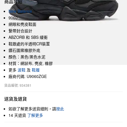
商品介紹
New Balance
9060
網眼和麂皮鞋面
繫帶封合設計
ABZORB 和 SBS 緩衝
鞋跟處的半透明CR裝置
鑽石圖案橡膠外底
顏色：黑色/黑色水泥
材質：網狀布, 麂皮, 橡膠
更多
波鞋
及
鞋履
廠商代碼: U9060ZGE
貨品編號: 934381
送貨及退貨
如欲了解更多送貨細則，請
按此
14 天退貨
了解更多