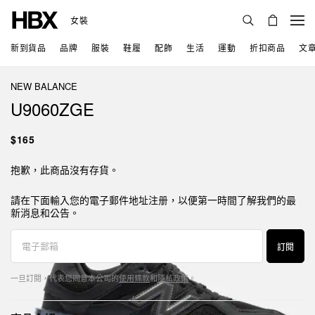
女裝
新到貨品
品牌
服裝
鞋履
配飾
生活
運動
折扣商品
文
NEW BALANCE
U9060ZGE
$165
抱歉，此商品沒有存貨。
請在下面輸入您的電子郵件地址注册，以便第一時間了解我們的最
新消息和公告。
訂閱
一旦訂閱，代表您同意本公司的
使用條款
和
隱私政策
。