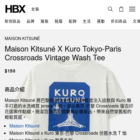
女裝
新到貨品
品牌
服裝
鞋履
配飾
生活
運動
折扣商品
文
MAISON KITSUNÉ
Maison Kitsuné X Kuro Tokyo-Paris
Crossroads Vintage Wash Tee
$150
商品介紹
Maison Kitsuné 將巴黎與東京交匯的品牌態度注入這款與 Kuro 聯
手打造的水洗棉質 jersey T 恤，並以東京-巴黎 Crossroads 復古印
花圖案作點綴。簡潔百搭的街頭服飾必備單品，帶來自然穿舊般的
輕鬆質感。
Maison Kitsuné
Maison Kitsuné x Kuro 東京-巴黎 Crossroads 仿舊水洗 T 恤