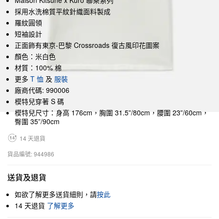
Maison Kitsuné x Kuro 聯乘系列
採用水洗棉質平紋針織面料製成
羅紋圓領
短袖設計
正面飾有東京-巴黎 Crossroads 復古風印花圖案
顏色：米白色
材質：100% 棉
更多
T 恤
及
服裝
廠商代碼: 990006
模特兒穿著 S 碼
模特兒尺寸：身高 176cm，胸圍 31.5”/80cm，腰圍 23”/60cm，
臀圍 35”/90cm
14 天退貨
貨品編號: 944986
送貨及退貨
如欲了解更多送貨細則，請
按此
14 天退貨
了解更多