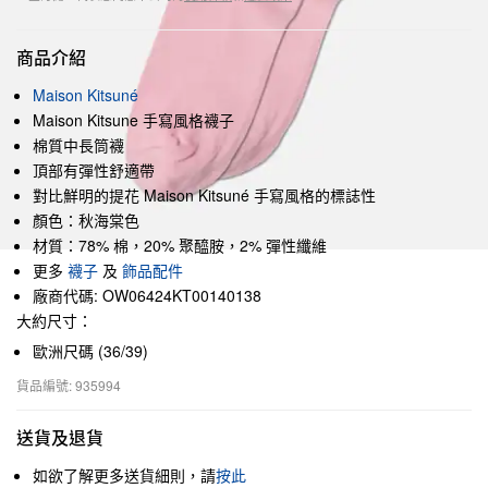
商品介紹
Maison Kitsuné
Maison Kitsune 手寫風格襪子
棉質中長筒襪
頂部有彈性舒適帶
對比鮮明的提花 Maison Kitsuné 手寫風格的標誌性
顏色：秋海棠色
材質：78% 棉，20% 聚醯胺，2% 彈性纖維
更多
襪子
及
飾品配件
廠商代碼: OW06424KT00140138
大約尺寸：
歐洲尺碼 (36/39)
貨品編號: 935994
送貨及退貨
如欲了解更多送貨細則，請
按此