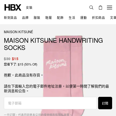
女裝
新到貨品
品牌
服裝
鞋履
配飾
生活
運動
折扣商品
文
MAISON KITSUNÉ
MAISON KITSUNE HANDWRITING
SOCKS
$30
$15
您省下了: $15 (50% Off)
抱歉，此商品沒有存貨。
請在下面輸入您的電子郵件地址注册，以便第一時間了解我們的最
新消息和公告。
訂閱
一旦訂閱，代表您同意本公司的
使用條款
和
隱私政策
。