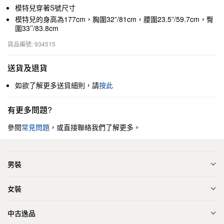
模特兒穿著S號尺寸
模特兒的身高為177cm，胸圍32”/81cm，腰圍23.5”/59.7cm，臀
圍33’’/83.8cm
貨品編號: 934515
送貨及退貨
如欲了解更多送貨細則，請
按此
有更多問題?
參閱
常見問題
，或直接聯絡我們了解更多。
男裝
女裝
中古逸品