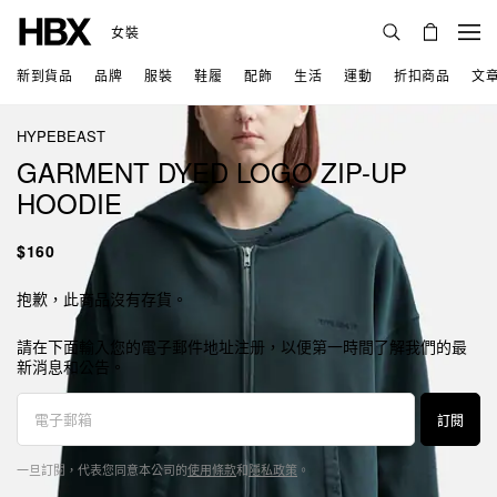
女裝
新到貨品
品牌
服裝
鞋履
配飾
生活
運動
折扣商品
文
HYPEBEAST
GARMENT DYED LOGO ZIP-UP
HOODIE
$160
抱歉，此商品沒有存貨。
請在下面輸入您的電子郵件地址注册，以便第一時間了解我們的最
新消息和公告。
訂閱
一旦訂閱，代表您同意本公司的
使用條款
和
隱私政策
。