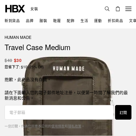
女裝
新到貨品
品牌
服裝
鞋履
配飾
生活
運動
折扣商品
文
HUMAN MADE
Travel Case Medium
$40
$30
您省下了: $10 (25% Off)
抱歉，此商品沒有存貨。
請在下面輸入您的電子郵件地址注册，以便第一時間了解我們的最
新消息和公告。
訂閱
一旦訂閱，代表您同意本公司的
使用條款
和
隱私政策
。