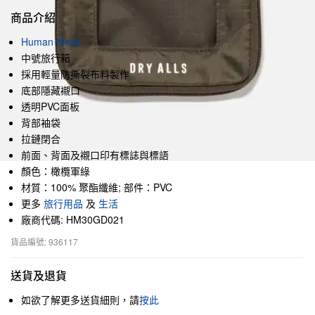
商品介紹
Human Made
中號旅行箱
採用輕量防撕裂布料製作
底部隱藏襯口
透明PVC面板
背部袖袋
拉鏈閉合
前面、背面及襯口印有標誌與標語
顏色：橄欖軍綠
材質：100% 聚酯纖維; 部件：PVC
更多
旅行用品
及
生活
廠商代碼: HM30GD021
貨品編號: 936117
送貨及退貨
如欲了解更多送貨細則，請
按此