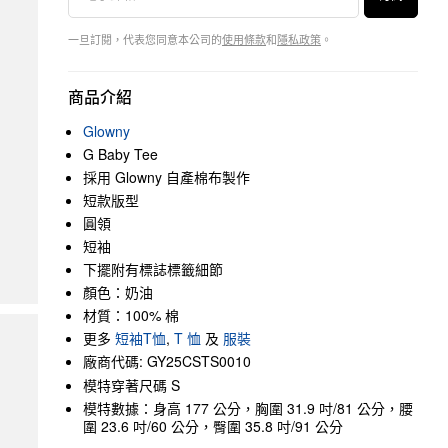
一旦訂閱，代表您同意本公司的
使用條款
和
隱私政策
。
商品介紹
Glowny
G Baby Tee
採用 Glowny 自產棉布製作
短款版型
圓領
短袖
下擺附有標誌標籤細節
顏色：奶油
材質：100% 棉
更多
短袖T恤
,
T 恤
及
服裝
廠商代碼: GY25CSTS0010
模特穿著尺碼 S
模特數據：身高 177 公分，胸圍 31.9 吋/81 公分，腰
圍 23.6 吋/60 公分，臀圍 35.8 吋/91 公分