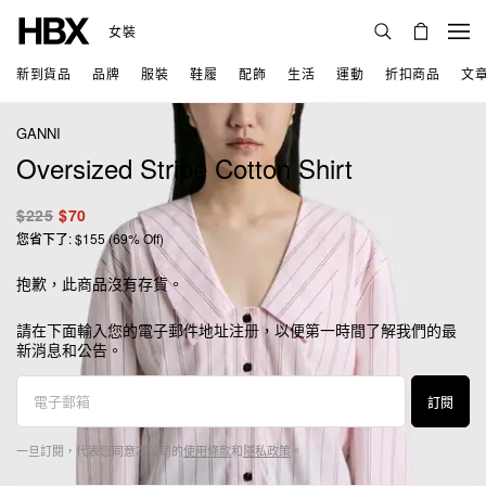
女裝
新到貨品
品牌
服裝
鞋履
配飾
生活
運動
折扣商品
文
GANNI
Oversized Stripe Cotton Shirt
$225
$70
您省下了: $155 (69% Off)
抱歉，此商品沒有存貨。
請在下面輸入您的電子郵件地址注册，以便第一時間了解我們的最
新消息和公告。
訂閱
一旦訂閱，代表您同意本公司的
使用條款
和
隱私政策
。