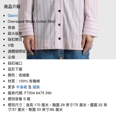
商品介紹
Ganni
Oversized Stripe Cotton Shirt
長袖
超大版型
鈕扣開合
V領
通體細條紋設計
尖領
鈕扣袖口
弧形下擺
顏色：收縮紫
材質：100% 有機棉
更多
半身裙
及
服裝
廠商代碼: F7304 6475 390
模特穿著 S 碼
模特尺寸：身高 170 厘米，胸圍 29 英寸/75 厘米，腰圍 22 英
寸/57 厘米，臀圍 33 英寸/86 厘米