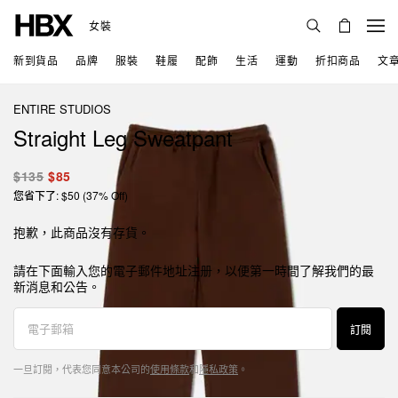
女裝
新到貨品
品牌
服裝
鞋履
配飾
生活
運動
折扣商品
文
ENTIRE STUDIOS
Straight Leg Sweatpant
$135
$85
您省下了: $50 (37% Off)
抱歉，此商品沒有存貨。
請在下面輸入您的電子郵件地址注册，以便第一時間了解我們的最
新消息和公告。
訂閱
一旦訂閱，代表您同意本公司的
使用條款
和
隱私政策
。