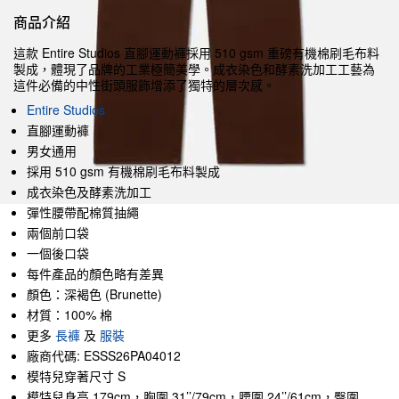
商品介紹
這款 Entire Studios 直腳運動褲採用 510 gsm 重磅有機棉刷毛布料
製成，體現了品牌的工業極簡美學。成衣染色和酵素洗加工工藝為
這件必備的中性街頭服飾增添了獨特的層次感。
Entire Studios
直腳運動褲
男女通用
採用 510 gsm 有機棉刷毛布料製成
成衣染色及酵素洗加工
彈性腰帶配棉質抽繩
兩個前口袋
一個後口袋
每件產品的顏色略有差異
顏色：深褐色 (Brunette)
材質：100% 棉
更多
長褲
及
服裝
廠商代碼: ESSS26PA04012
模特兒穿著尺寸 S
模特兒身高 179cm，胸圍 31’’/79cm，腰圍 24’’/61cm，臀圍