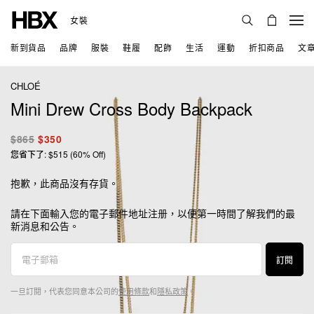
女裝
新到貨品
品牌
服裝
鞋履
配飾
生活
運動
折扣商品
文
CHLOÉ
Mini Drew Cross Body Backpack
$865
$350
您省下了: $515 (60% Off)
抱歉，此商品沒有存貨。
請在下面輸入您的電子郵件地址注册，以便第一時間了解我們的最
新消息和公告。
訂閱
一旦訂閱，代表您同意本公司的
使用條款
和
隱私政策
。