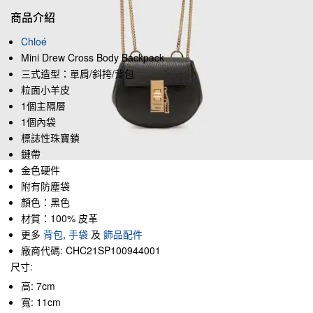
商品介紹
Chloé
Mini Drew Cross Body Backpack
三式造型：單肩/斜挎/背包
粒面小羊皮
1個主隔層
1個內袋
標誌性珠寶鎖
鏈帶
金色硬件
附有防塵袋
顏色：黑色
材質：100% 皮革
更多
背包
,
手袋
及
飾品配件
廠商代碼: CHC21SP100944001
尺寸:
高: 7cm
寬: 11cm