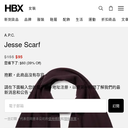
女裝
新到貨品
品牌
服裝
鞋履
配飾
生活
運動
折扣商品
文
A.P.C.
Jesse Scarf
$155
$95
您省下了: $60 (39% Off)
抱歉，此商品沒有存貨。
請在下面輸入您的電子郵件地址注册，以便第一時間了解我們的最
新消息和公告。
訂閱
一旦訂閱，代表您同意本公司的
使用條款
和
隱私政策
。