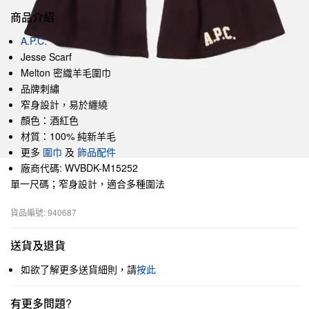
商品介紹
A.P.C.
Jesse Scarf
Melton 密織羊毛圍巾
品牌刺繡
窄身設計，易於纏繞
顏色：酒紅色
材質：100% 純新羊毛
更多
圍巾
及
飾品配件
廠商代碼: WVBDK-M15252
單一尺碼；窄身設計，適合多種圍法
貨品編號: 940687
送貨及退貨
如欲了解更多送貨細則，請
按此
有更多問題?