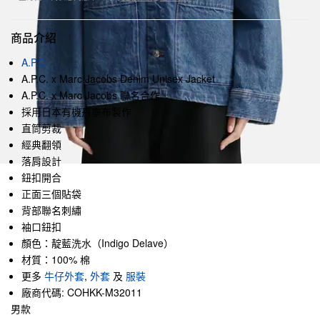
商品介紹
A.P.C.
A.P.C. x Marc Jacobs Denim Unisex Jacket
A.P.C. x Marc Jacobs 聯名合作
採用日本有機丹寧布製作
直筒剪裁
經典翻領
落肩設計
鈕扣開合
正面三個貼袋
背部聯名刺繡
袖口鈕扣
顏色：靛藍洗水（Indigo Delave）
材質：100% 棉
更多
牛仔外套
,
外套
及
服裝
廠商代碼: COHKK-M32011
男款