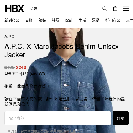
女裝
新到貨品
品牌
服裝
鞋履
配飾
生活
運動
折扣商品
文
A.P.C.
A.P.C. X Marc Jacobs Denim Unisex
Jacket
$400
$240
您省下了: $160 (40% Off)
抱歉，此商品沒有存貨。
請在下面輸入您的電子郵件地址注册，以便第一時間了解我們的最
新消息和公告。
訂閱
一旦訂閱，代表您同意本公司的
使用條款
和
隱私政策
。