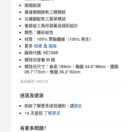
兩個前袋
褲身兩側飾有三間條紋
左褲腳配有三葉草標誌
後袋設三角形袋蓋及鈕扣設計
顏色：暖砂岩色
材質：100% 聚酯纖維（100% 再生）
更多
短褲
及
服裝
廠商代碼: KE7068
模特兒穿著 M 碼
模特兒尺寸：身高 189cm，胸圍 34.6”/88cm，腰圍
28.7”/73cm，臀圍 36.2”/92cm
貨品編號: 949123
送貨及退貨
如欲了解更多送貨細則，請
按此
14 天退貨
了解更多
有更多問題?