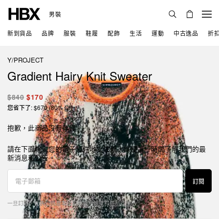
男裝
新到貨品
品牌
服裝
鞋履
配飾
生活
運動
中古逸品
折
Y/PROJECT
Gradient Hairy Knit Sweater
$840
$170
您省下了: $670 (80% Off)
抱歉，此商品沒有存貨。
請在下面輸入您的電子郵件地址注册，以便第一時間了解我們的最
新消息和公告。
訂閱
一旦訂閱，代表您同意本公司的
使用條款
和
隱私政策
。