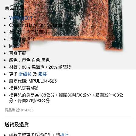
商品介紹
Y/PROJECT
Gradient Hairy Knit Sweater
美利奴羊毛混紡面料
毛絨針織設計
圓領
直身下擺
顏色：橙色 白色 黑色
材質：80% 馬海毛，20% 聚醯胺
更多
針織衫
及
服裝
廠商代碼: MPULL94-S25
模特兒穿著M號
模特兒的身高為188公分，胸圍36吋/90公分，腰圍32吋/83公
分，臀圍37吋/93公分
貨品編號: 914765
送貨及退貨
如欲了解更多送貨細則，請
按此