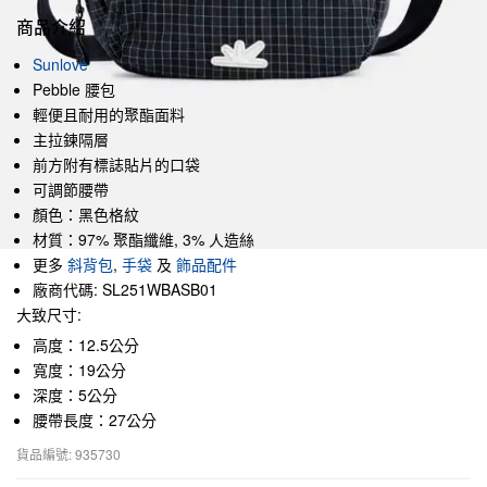
商品介紹
Sunlove
Pebble 腰包
輕便且耐用的聚酯面料
主拉鍊隔層
前方附有標誌貼片的口袋
可調節腰帶
顏色：黑色格紋
材質：97% 聚酯纖維, 3% 人造絲
更多
斜背包
,
手袋
及
飾品配件
廠商代碼: SL251WBASB01
大致尺寸:
高度：12.5公分
寬度：19公分
深度：5公分
腰帶長度：27公分
貨品編號: 935730