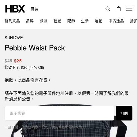
男裝
新到貨品
品牌
服裝
鞋履
配飾
生活
運動
中古逸品
折
SUNLOVE
Pebble Waist Pack
$45
$25
您省下了: $20 (44% Off)
抱歉，此商品沒有存貨。
請在下面輸入您的電子郵件地址注册，以便第一時間了解我們的最
新消息和公告。
訂閱
一旦訂閱，代表您同意本公司的
使用條款
和
隱私政策
。