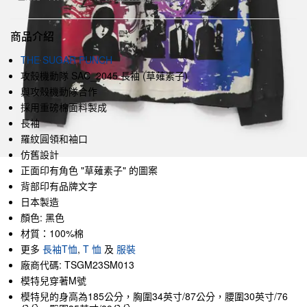
商品介紹
THE SUGAR PUNCH
攻殼機動隊 SAC_2045 長袖 (草薙素子)
與攻殼機動隊合作
採用重磅棉面料製成
長袖
羅紋圓領和袖口
仿舊設計
正面印有角色 "草薙素子" 的圖案
背部印有品牌文字
日本製造
顏色: 黑色
材質：100%棉
更多
長袖T恤
,
T 恤
及
服裝
廠商代碼: TSGM23SM013
模特兒穿著M號
模特兒的身高為185公分，胸圍34英寸/87公分，腰圍30英寸/76