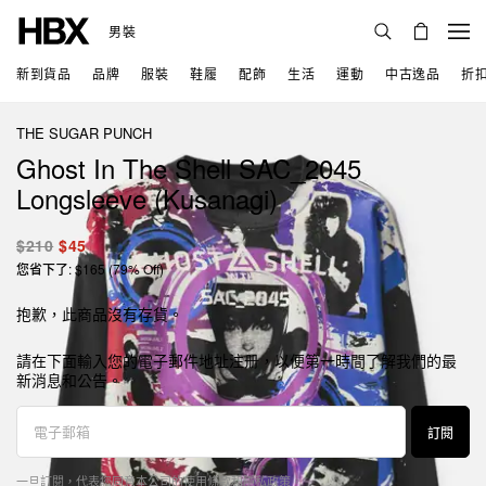
男裝
新到貨品
品牌
服裝
鞋履
配飾
生活
運動
中古逸品
折
THE SUGAR PUNCH
Ghost In The Shell SAC_2045
Longsleeve (Kusanagi)
$210
$45
您省下了: $165 (79% Off)
抱歉，此商品沒有存貨。
請在下面輸入您的電子郵件地址注册，以便第一時間了解我們的最
新消息和公告。
訂閱
一旦訂閱，代表您同意本公司的
使用條款
和
隱私政策
。