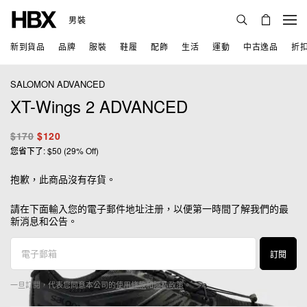
男裝
新到貨品
品牌
服裝
鞋履
配飾
生活
運動
中古逸品
折
SALOMON ADVANCED
XT-Wings 2 ADVANCED
$170
$120
您省下了: $50 (29% Off)
抱歉，此商品沒有存貨。
請在下面輸入您的電子郵件地址注册，以便第一時間了解我們的最
新消息和公告。
訂閱
一旦訂閱，代表您同意本公司的
使用條款
和
隱私政策
。