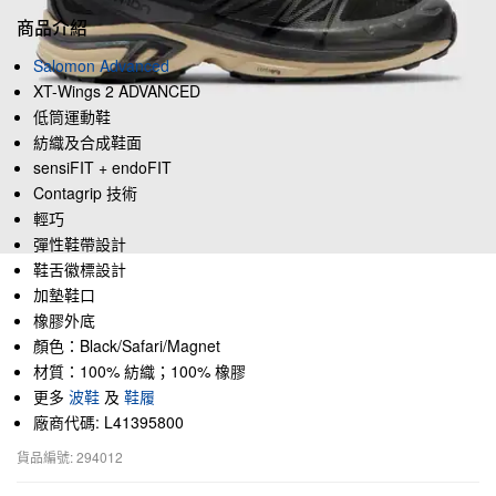
商品介紹
Salomon Advanced
XT-Wings 2 ADVANCED
低筒運動鞋
紡織及合成鞋面
sensiFIT + endoFIT
Contagrip 技術
輕巧
彈性鞋帶設計
鞋舌徽標設計
加墊鞋口
橡膠外底
顏色：Black/Safari/Magnet
材質：100% 紡織；100% 橡膠
更多
波鞋
及
鞋履
廠商代碼: L41395800
貨品編號: 294012