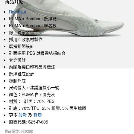
商品介紹
Rombaut
PUMA x Rombaut 懸浮襪
PUMA x Rombaut 聯名款
線上獨家發售
採用回收素材製作
磨損細節設計
鞋面採用 PES 與緩震結構結合
套穿設計
前腳及襪口印有品牌標誌
懸浮鞋底設計
橡膠外底
尺碼偏大，建議選擇小一號
顏色：PUMA 白 / 冷光灰
材質：- 鞋面：70% PES
鞋底：70% TPU, 25% 橡膠, 5% 再生橡膠
更多
波鞋
及
鞋履
廠商代碼: S25-P-005
貨品編號: 939280