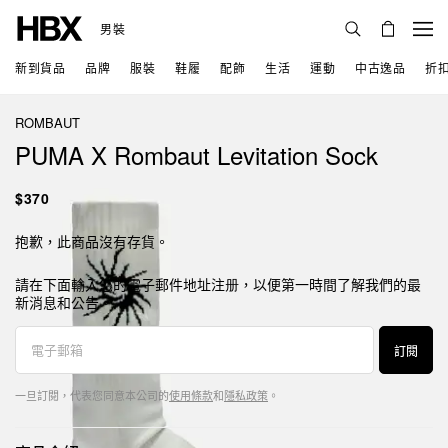
男裝
新到貨品
品牌
服裝
鞋履
配飾
生活
運動
中古逸品
折
ROMBAUT
PUMA X Rombaut Levitation Sock
$370
抱歉，此商品沒有存貨。
請在下面輸入您的電子郵件地址注册，以便第一時間了解我們的最
新消息和公告。
訂閱
一旦訂閱，代表您同意本公司的
使用條款
和
隱私政策
。