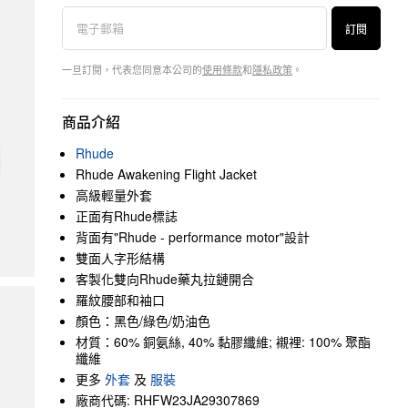
訂閱
一旦訂閱，代表您同意本公司的
使用條款
和
隱私政策
。
商品介紹
Rhude
Rhude Awakening Flight Jacket
高級輕量外套
正面有Rhude標誌
背面有"Rhude - performance motor"設計
雙面人字形結構
客製化雙向Rhude藥丸拉鏈開合
羅紋腰部和袖口
顏色：黑色/綠色/奶油色
材質：60% 銅氨絲, 40% 黏膠纖維; 襯裡: 100% 聚酯
纖維
更多
外套
及
服裝
廠商代碼: RHFW23JA29307869