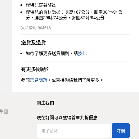
模特兒穿著M號
模特兒的身材數據：身高187公分，胸圍36吋/91公
分，腰圍29吋/74公分，臀圍37吋/94公分
貨品編號: 904616
送貨及退貨
如欲了解更多送貨細則，請
按此
有更多問題?
參閱
常見問題
，或直接聯絡我們了解更多。
關注我們
t 集團
現在訂閱可以獲得首單九折優惠
訂閱