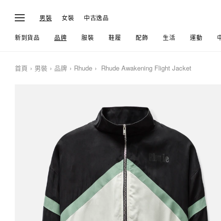
男裝
女裝
中古逸品
新到貨品
品牌
服裝
鞋履
配飾
生活
運動
首頁
男裝
品牌
Rhude
Rhude Awakening Flight Jacket