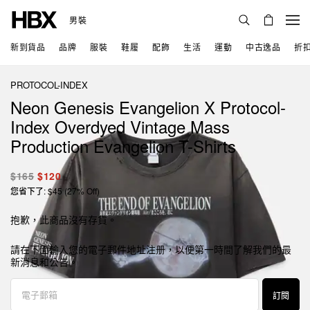
男裝
新到貨品
品牌
服裝
鞋履
配飾
生活
運動
中古逸品
折
PROTOCOL-INDEX
Neon Genesis Evangelion X Protocol-
Index Overdyed Vintage Mass
Production Evangelion T-Shirts
$165
$120
您省下了: $45 (27% Off)
抱歉，此商品沒有存貨。
請在下面輸入您的電子郵件地址注册，以便第一時間了解我們的最
新消息和公告。
訂閱