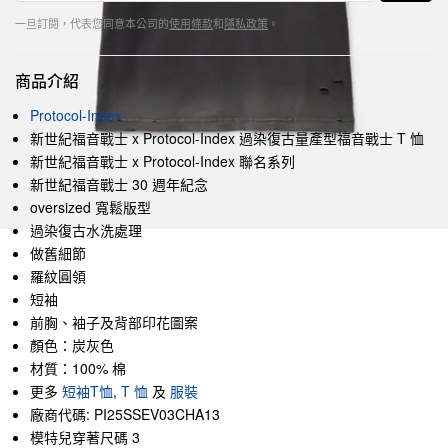
一旦訂閱，代表您同意本公司的
使用條款
和
隱私政策
。
商品介紹
Protocol-Index
新世紀福音戰士 x Protocol-Index 過染復古量產型福音戰士 T 恤
新世紀福音戰士 x Protocol-Index 聯名系列
新世紀福音戰士 30 週年紀念
oversized 寬鬆版型
過染復古水洗處理
做舊細節
羅紋圓領
短袖
前胸、袖子及背部印花圖案
顏色：炭灰色
材質：100% 棉
更多
短袖T恤
,
T 恤
及
服裝
廠商代碼: PI25SSEV03CHA13
模特兒穿著尺碼 3