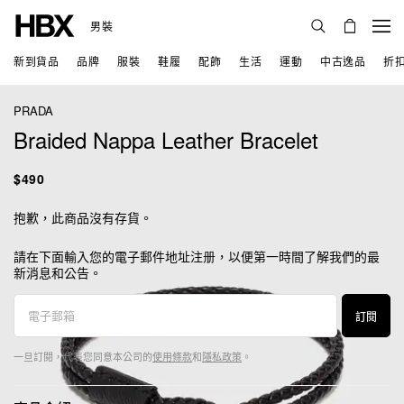
男裝
新到貨品
品牌
服裝
鞋履
配飾
生活
運動
中古逸品
折
PRADA
Braided Nappa Leather Bracelet
$490
抱歉，此商品沒有存貨。
請在下面輸入您的電子郵件地址注册，以便第一時間了解我們的最
新消息和公告。
訂閱
一旦訂閱，代表您同意本公司的
使用條款
和
隱私政策
。