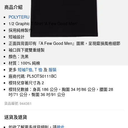
商品介紹
POLYTERU
1/2 Graphic T-Shirt 'A Few Good Men'
採用純棉製作
短袖設計
正面與背面印有『A Few Good Men』圖案，呈現磨損風格細節
袖口與下擺雙重縫製
顏色：洗黑
材質：100% 純棉
更多
短袖T恤
,
T 恤
及
服裝
廠商代碼: PL5OTS0111BC
模特兒穿著尺寸為 2
模特兒數據：身高 186 公分，胸圍 34 吋/86 公分，腰圍 28
吋/71 公分，臀圍 36 吋/91 公分
貨品編號: 944361
送貨及退貨
如欲了解更多送貨細則，請
按此