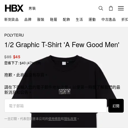
男裝
新到貨品
品牌
服裝
鞋履
配飾
生活
運動
中古逸品
折
POLYTERU
1/2 Graphic T-Shirt 'A Few Good Men'
$85
$45
您省下了: $40 (47% Off)
抱歉，此商品沒有存貨。
請在下面輸入您的電子郵件地址注册，以便第一時間了解我們的最
新消息和公告。
訂閱
一旦訂閱，代表您同意本公司的
使用條款
和
隱私政策
。