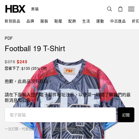
男裝
新到貨品
品牌
服裝
鞋履
配飾
生活
運動
中古逸品
折
PDF
Football 19 T-Shirt
$375
$245
您省下了: $130 (35% Off)
抱歉，此商品沒有存貨。
請在下面輸入您的電子郵件地址注册，以便第一時間了解我們的最
新消息和公告。
訂閱
一旦訂閱，代表您同意本公司的
使用條款
和
隱私政策
。