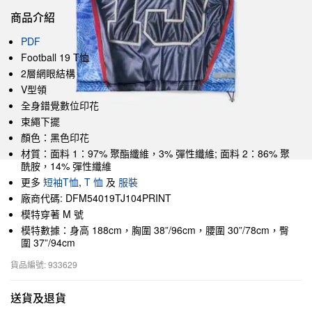
商品介紹
PDF
Football 19 T恤
2層網眼結構
V型領
全身錯覺數位印花
束繩下擺
顏色：黑色印花
材質：面料 1：97% 聚酯纖維，3% 彈性纖維; 面料 2：86% 聚
酰胺，14% 彈性纖維
更多
短袖T恤
,
T 恤
及
服裝
廠商代碼: DFM54019TJ104PRINT
模特穿著 M 號
模特數據：身高 188cm，胸圍 38”/96cm，腰圍 30”/78cm，臀
圍 37”/94cm
貨品編號: 933629
送貨及退貨