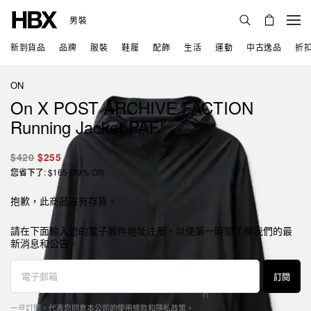
男裝
新到貨品
品牌
服裝
鞋履
配飾
生活
運動
中古逸品
折
ON
On X POST ARCHIVE FACTION
Running Jacket PAF
$420
$255
您省下了: $165 (39% Off)
抱歉，此商品沒有存貨。
請在下面輸入您的電子郵件地址注册，以便第一時間了解我們的最
新消息和公告。
訂閱
一旦訂閱，代表您同意本公司的
使用條款
和
隱私政策
。