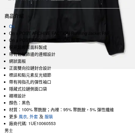
商品介紹
On
On x POST ARCHIVE FACTION Running Jacket PAF
On x POST ARCHIVE FACTION 聯乘
採用超輕質面料製成
帶有鬆緊飾邊的連帽設計
網狀面板
正面雙向拉鏈封合設計
標誌和點元素反光細節
帶有拇指孔的彈性袖口
隱藏式拉鏈側面口袋
襯裡設計
顏色：黑色
材質：100% 聚酰胺；內裡：95% 聚酰胺，5% 彈性纖維
更多
風衣
,
外套
及
服裝
廠商代碼: 1UE10060553
男士