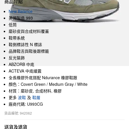
商品介紹
New Balance
美國製造 993
低筒
磨砂皮與合成材料覆蓋
鞋帶系統
鞋側標誌性 N 標誌
品牌鞋舌與鞋後跟標籤
反光裝飾
ABZORB 中底
ACTEVA 中底緩震
全長橡膠外底搭配 Ndurance 橡膠鞋跟
顏色：Covert Green / Medium Gray / White
材質：磨砂皮, 合成材料, 橡膠
更多
波鞋
及
鞋履
廠商代碼: U993CG
貨品編號: 942062
送貨及退貨