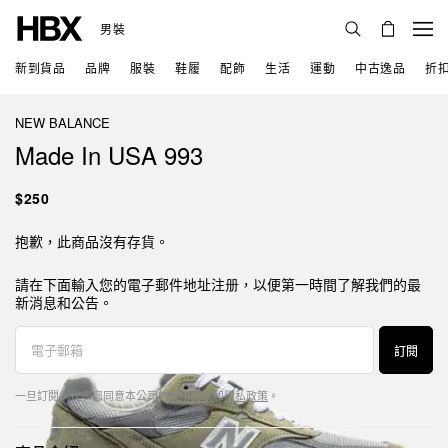
男裝
新到貨品
品牌
服裝
鞋履
配飾
生活
運動
中古逸品
折
NEW BALANCE
Made In USA 993
$250
抱歉，此商品沒有存貨。
請在下面輸入您的電子郵件地址注册，以便第一時間了解我們的最
新消息和公告。
訂閱
一旦訂閱，代表您同意本公司的
使用條款
和
隱私政策
。