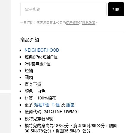
訂閱
一旦訂閱，代表您同意本公司的
使用條款
和
隱私政策
。
商品介紹
NEIGHBORHOOD
經典2Pac短袖T恤
2件裝無縫T恤
短袖
圓領
直身下擺
顏色：白色
材質：100%棉花
更多
短袖T恤
,
T 恤
及
服裝
廠商代碼: 241QTNH-UWM01
模特兒穿著M號
模特兒的身高為186公分，胸圍35吋/89公分，腰圍
30.5吋/78公分，臀圍35.5吋/91公分