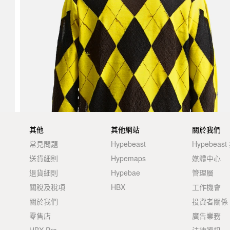
其他
其他網站
關於我們
常見問題
Hypebeast
Hypebeas
送貨細則
Hypemaps
媒體中心
退貨細則
Hypebae
管理層
關稅及稅項
HBX
工作機會
關於我們
投資者關係
零售店
廣告業務