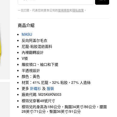
一旦訂閱，代表您同意本公司的
使用條款
和
隱私政策
。
商品介紹
MASU
反向阿盖尔毛衣
尼龍-粘胶混紡面料
內裡翻轉設計
V領
羅紋領口、袖口和下擺
半透視設計
顏色：黃色
材質：41% 尼龍，32% 粘胶，27% 人造絲
更多
針織衫
及
服裝
廠商代碼: M25K6KN003
模特兒穿著48號尺寸
模特兒的身高為186公分，胸圍34英寸/86公分，腰圍
28英寸/71公分，臀圍36英寸/91公分