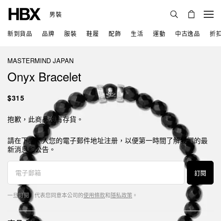
男裝
新到貨品
品牌
服裝
鞋履
配飾
生活
運動
中古逸品
折
MASTERMIND JAPAN
Onyx Bracelet
$315
抱歉，此商品沒有存貨。
請在下面輸入您的電子郵件地址注册，以便第一時間了解我們的最
新消息和公告。
訂閱
一旦訂閱，代表您同意本公司的
使用條款
和
隱私政策
。