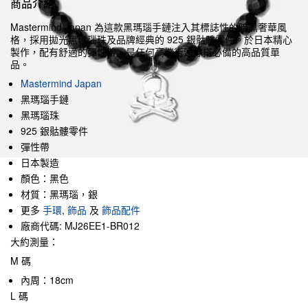
商品介紹
Mastermind Japan 為這款黑瑪瑙手鏈注入其標誌性的暗黑奢華風
格，採用拋光黑瑪瑙珠及品牌經典的 925 銀骷髏零件。於日本精心
製作，配有舒適的彈性帶，是任何高端街頭穿搭必備的高品質單
品。
Mastermind Japan
黑瑪瑙手鏈
黑瑪瑙珠
925 銀骷髏零件
彈性帶
日本製造
顏色：黑色
材質：黑瑪瑙，銀
更多
手環
,
飾品
及
飾品配件
廠商代碼: MJ26EE1-BR012
大約測量：
M 碼
內周：18cm
L 碼