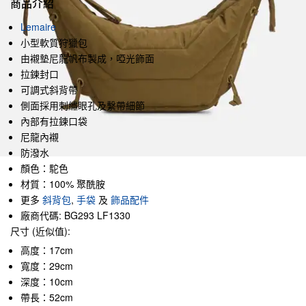
商品介紹
Lemaire
小型軟質狩獵包
由襯墊尼龍帆布製成，啞光飾面
拉鍊封口
可調式斜背帶
側面採用刺繡眼孔及繫帶細節
內部有拉鍊口袋
尼龍內襯
防潑水
顏色：駝色
材質：100% 聚酰胺
更多
斜背包
,
手袋
及
飾品配件
廠商代碼: BG293 LF1330
尺寸 (近似值):
高度：17cm
寬度：29cm
深度：10cm
帶長：52cm