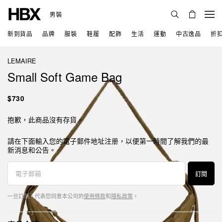
男裝
新到貨品
品牌
服裝
鞋履
配飾
生活
運動
中古逸品
折
LEMAIRE
Small Soft Game Bag
$730
抱歉，此商品沒有存貨。
請在下面輸入您的電子郵件地址注册，以便第一時間了解我們的最
新消息和公告。
訂閱
一旦訂閱，代表您同意本公司的
使用條款
和
隱私政策
。