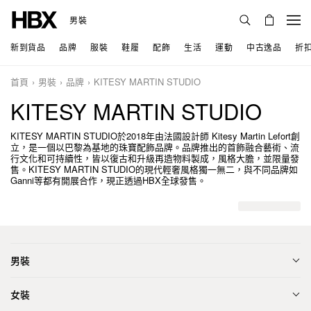
男裝
新到貨品
品牌
服裝
鞋履
配飾
生活
運動
中古逸品
折
首頁
男裝
品牌
KITESY MARTIN STUDIO
KITESY MARTIN STUDIO
KITESY MARTIN STUDIO於2018年由法國設計師 Kitesy Martin Lefort創
立，是一個以巴黎為基地的珠寶配飾品牌。品牌推出的首飾融合藝術、流
行文化和可持續性，皆以復古和升級再造物料製成，風格大膽，並限量發
售。KITESY MARTIN STUDIO的現代輕奢風格獨一無二，與不同品牌如
Ganni等都有開展合作，現正透過HBX全球發售。
男裝
女裝