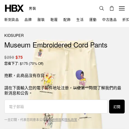
男裝
新到貨品
品牌
服裝
鞋履
配飾
生活
運動
中古逸品
折
KIDSUPER
Museum Embroidered Cord Pants
$250
$75
您省下了: $175 (70% Off)
抱歉，此商品沒有存貨。
請在下面輸入您的電子郵件地址注册，以便第一時間了解我們的最
新消息和公告。
訂閱
一旦訂閱，代表您同意本公司的
使用條款
和
隱私政策
。