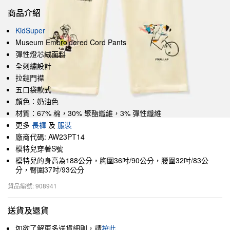
商品介紹
KidSuper
Museum Embroidered Cord Pants
彈性燈芯絨面料
全刺繡設計
拉鏈門襟
五口袋款式
顏色：奶油色
材質：67% 棉，30% 聚酯纖維，3% 彈性纖維
更多
長褲
及
服裝
廠商代碼: AW23PT14
模特兒穿著S號
模特兒的身高為188公分，胸圍36吋/90公分，腰圍32吋/83公
分，臀圍37吋/93公分
貨品編號: 908941
送貨及退貨
如欲了解更多送貨細則，請
按此