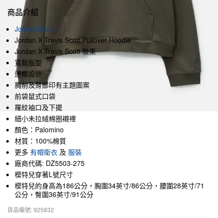
商品介紹
Jordan Brand
Jordan X Travis Scott Pullover Hoodie
Jordan X Travis Scott 聯乘
寬鬆版型
連帽設計
胸前及背部印有主題圖案
前袋鼠式口袋
羅紋袖口及下擺
細小未拉絨棉圈襯裡
顏色：Palomino
材質：100%棉質
更多
有帽衛衣
及
服裝
廠商代碼: DZ5503-275
模特兒穿著L號尺寸
模特兒的身高為186公分，胸圍34英寸/86公分，腰圍28英寸/71
公分，臀圍36英寸/91公分
貨品編號: 925832