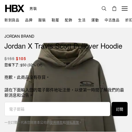
男裝
新到貨品
品牌
服裝
鞋履
配飾
生活
運動
中古逸品
折
JORDAN BRAND
Jordan X Travis Scott Pullover Hoodie
$155
$105
您省下了: $50 (32% Off)
抱歉，此商品沒有存貨。
請在下面輸入您的電子郵件地址注册，以便第一時間了解我們的最
新消息和公告。
訂閱
一旦訂閱，代表您同意本公司的
使用條款
和
隱私政策
。