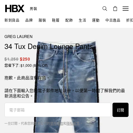
男裝
新到貨品
品牌
服裝
鞋履
配飾
生活
運動
中古逸品
折
GREG LAUREN
34 Tux Denim Lounge Pants
$1,250
$250
您省下了: $1,000 (80% Off)
抱歉，此商品沒有存貨。
請在下面輸入您的電子郵件地址注册，以便第一時間了解我們的最
新消息和公告。
訂閱
一旦訂閱，代表您同意本公司的
使用條款
和
隱私政策
。