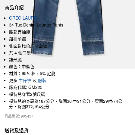
商品介紹
GREG LAUREN
34 Tux Denim Lounge Pants
腰部有抽繩
鈕扣前襟
側面對比色尼龍面板
共 4 個口袋
錐形腿
顏色：中藍色
材質：95% 棉，5% 尼龍
更多
牛仔褲
及
服裝
廠商代碼: GM225
模特兒穿著2號尺碼
模特兒的身高為187公分，胸圍36吋/91公分，腰圍29吋/74公
分，臀圍37吋/94公分
貨品編號: 905437
送貨及退貨