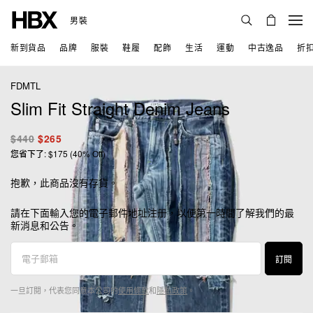
男裝
新到貨品
品牌
服裝
鞋履
配飾
生活
運動
中古逸品
折
FDMTL
Slim Fit Straight Denim Jeans
$440
$265
您省下了: $175 (40% Off)
抱歉，此商品沒有存貨。
請在下面輸入您的電子郵件地址注册，以便第一時間了解我們的最
新消息和公告。
訂閱
一旦訂閱，代表您同意本公司的
使用條款
和
隱私政策
。