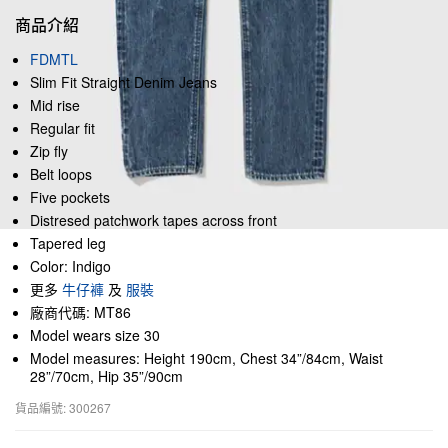
商品介紹
FDMTL
Slim Fit Straight Denim Jeans
Mid rise
Regular fit
Zip fly
Belt loops
Five pockets
Distresed patchwork tapes across front
Tapered leg
Color: Indigo
更多
牛仔褲
及
服裝
廠商代碼: MT86
Model wears size 30
Model measures: Height 190cm, Chest 34”/84cm, Waist
28”/70cm, Hip 35”/90cm
貨品編號: 300267