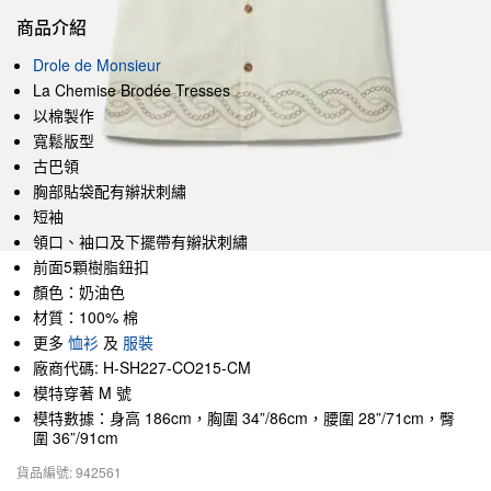
商品介紹
Drole de Monsieur
La Chemise Brodée Tresses
以棉製作
寬鬆版型
古巴領
胸部貼袋配有辮狀刺繡
短袖
領口、袖口及下擺帶有辮狀刺繡
前面5顆樹脂鈕扣
顏色：奶油色
材質：100% 棉
更多
恤衫
及
服裝
廠商代碼: H-SH227-CO215-CM
模特穿著 M 號
模特數據：身高 186cm，胸圍 34”/86cm，腰圍 28”/71cm，臀
圍 36”/91cm
貨品編號: 942561