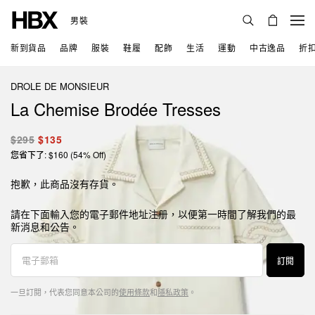
男裝
新到貨品
品牌
服裝
鞋履
配飾
生活
運動
中古逸品
折
DROLE DE MONSIEUR
La Chemise Brodée Tresses
$295
$135
您省下了: $160 (54% Off)
抱歉，此商品沒有存貨。
請在下面輸入您的電子郵件地址注册，以便第一時間了解我們的最
新消息和公告。
訂閱
一旦訂閱，代表您同意本公司的
使用條款
和
隱私政策
。