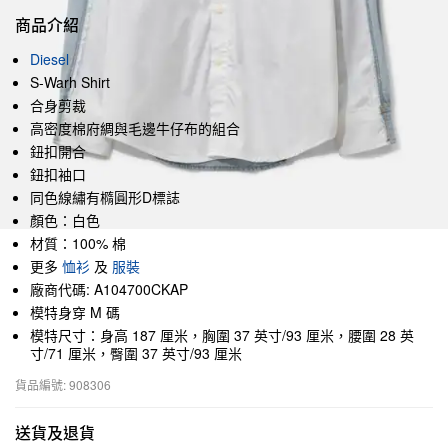
商品介紹
Diesel
S-Warh Shirt
合身剪裁
高密度棉府綢與毛邊牛仔布的組合
鈕扣開合
鈕扣袖口
同色線繡有橢圓形D標誌
顏色：白色
材質：100% 棉
更多
恤衫
及
服裝
廠商代碼: A104700CKAP
模特身穿 M 碼
模特尺寸：身高 187 厘米，胸圍 37 英寸/93 厘米，腰圍 28 英
寸/71 厘米，臀圍 37 英寸/93 厘米
貨品編號: 908306
送貨及退貨