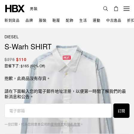
男裝
新到貨品
品牌
服裝
鞋履
配飾
生活
運動
中古逸品
折
DIESEL
S-Warh SHIRT
$275
$110
您省下了: $165 (60% Off)
抱歉，此商品沒有存貨。
請在下面輸入您的電子郵件地址注册，以便第一時間了解我們的最
新消息和公告。
訂閱
一旦訂閱，代表您同意本公司的
使用條款
和
隱私政策
。