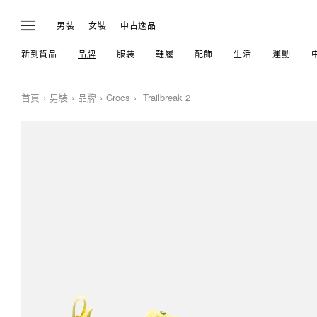
男裝
女裝
中古逸品
新到貨品
品牌
服裝
鞋履
配飾
生活
運動
首頁
男裝
品牌
Crocs
Trailbreak 2