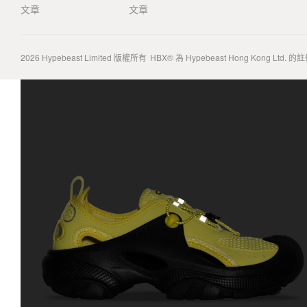
文章
文章
2026
Hypebeast Limited
版權所有
HBX® 為 Hypebeast Hong Kong Ltd.