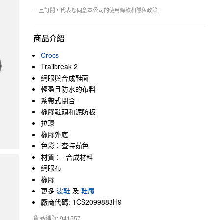
一旦訂閱，代表您同意本公司的
使用條款
和
隱私政策
。
商品介紹
Crocs
Trailbreak 2
網眼與合成鞋面
輕盈且防水的布料
系帶式閉合
橡膠鞋頭和泥防板
拉環
橡膠外底
色彩：查特茹色
材質：- 合成材料
網眼布
橡膠
更多
波鞋
及
鞋履
廠商代碼: 1CS2099883H9
貨品編號: 941557