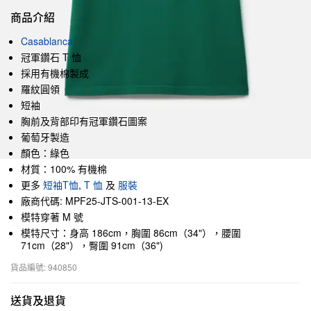
商品介紹
Casablanca
冠軍鑽石 T 恤
採用有機棉製成
羅紋圓領
短袖
胸前及背部印有冠軍鑽石圖案
葡萄牙製造
顏色：綠色
材質：100% 有機棉
更多
短袖T恤
,
T 恤
及
服裝
廠商代碼: MPF25-JTS-001-13-EX
模特穿著 M 號
模特尺寸：身高 186cm，胸圍 86cm（34"），腰圍
71cm（28"），臀圍 91cm（36")
貨品編號: 940850
送貨及退貨