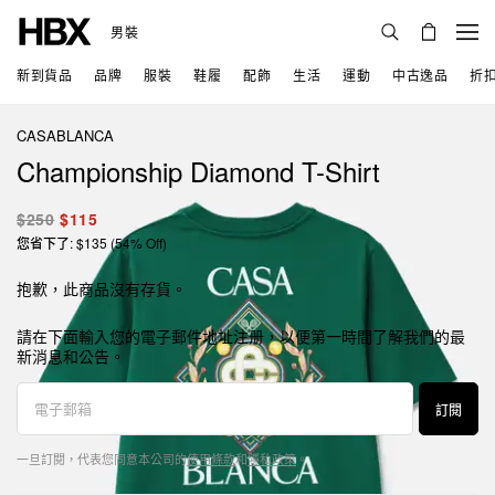
男裝
新到貨品
品牌
服裝
鞋履
配飾
生活
運動
中古逸品
折
CASABLANCA
Championship Diamond T-Shirt
$250
$115
您省下了: $135 (54% Off)
抱歉，此商品沒有存貨。
請在下面輸入您的電子郵件地址注册，以便第一時間了解我們的最
新消息和公告。
訂閱
一旦訂閱，代表您同意本公司的
使用條款
和
隱私政策
。