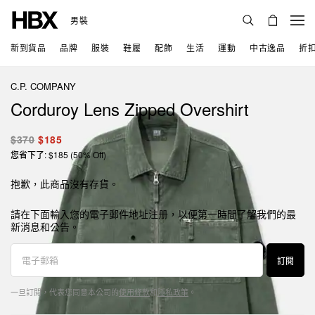
男裝
新到貨品
品牌
服裝
鞋履
配飾
生活
運動
中古逸品
折
C.P. COMPANY
Corduroy Lens Zipped Overshirt
$370
$185
您省下了: $185 (50% Off)
抱歉，此商品沒有存貨。
請在下面輸入您的電子郵件地址注册，以便第一時間了解我們的最
新消息和公告。
訂閱
一旦訂閱，代表您同意本公司的
使用條款
和
隱私政策
。