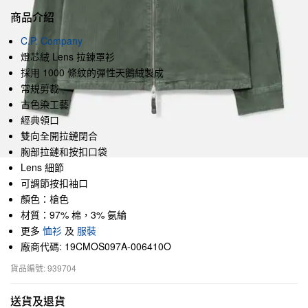
商品介紹
C.P. Company
燈芯絨 Lens 拉鍊罩衫
採用 1000 條紋的彈性天鵝絨製成
常規剪裁
古色染工藝
經典領口
雙向全開拉鏈閉合
胸部拉鏈和按扣口袋
Lens 細節
可調節按扣袖口
顏色：槍色
材質：97% 棉，3% 氨綸
更多
恤衫
及
服裝
廠商代碼: 19CMOS097A-006410O
貨品編號: 939704
送貨及退貨