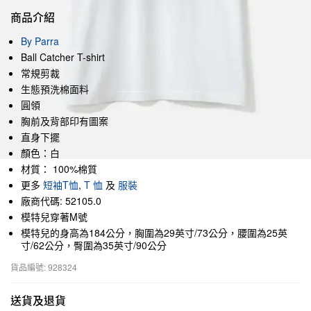
商品介紹
By Parra
Ball Catcher T-shirt
常規剪裁
生態預洗棉面料
圓領
胸前及背部印有圖案
直身下擺
顏色：白
材質： 100%棉質
更多
短袖T恤
,
T 恤
及
服裝
廠商代碼: 52105.0
模特兒穿著M號
模特兒的身高為184公分，胸圍為29英寸/73公分，腰圍為25英
寸/62公分，臀圍為35英寸/90公分
貨品編號: 928324
送貨及退貨