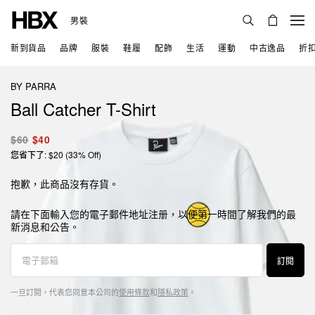
男裝
新到貨品
品牌
服裝
鞋履
配飾
生活
運動
中古逸品
折
BY PARRA
Ball Catcher T-Shirt
$60
$40
您省下了: $20 (33% Off)
抱歉，此商品沒有存貨。
請在下面輸入您的電子郵件地址注册，以便第一時間了解我們的最
新消息和公告。
訂閱
一旦訂閱，代表您同意本公司的
使用條款
和
隱私政策
。