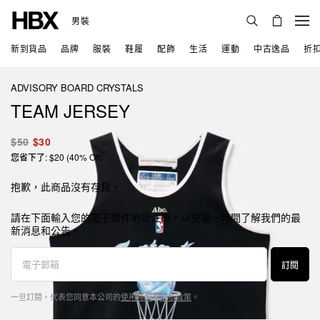
男裝
新到貨品
品牌
服裝
鞋履
配飾
生活
運動
中古逸品
折
ADVISORY BOARD CRYSTALS
TEAM JERSEY
$50
$30
您省下了: $20 (40% Off)
抱歉，此商品沒有存貨。
請在下面輸入您的電子郵件地址注册，以便第一時間了解我們的最
新消息和公告。
訂閱
一旦訂閱，代表您同意本公司的
使用條款
和
隱私政策
。