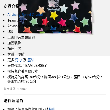
商品介紹
Advisory Board Crystals
Team Jersey
Advisory Board Crystals x NBA 合作系列
U領
正面印有主題圖案
加固裝飾
顏色：黑
材質：滌綸
更多
背心
及
服裝
廠商代碼: TEAM JERSEY
模特兒穿著M號尺寸
模特兒的身高189公分，胸圍32吋/81公分，腰圍27吋/69公分，
臀圍35.5吋/90公分
貨品編號: 909348
送貨及退貨
如欲了解更多送貨細則，請
按此