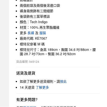
兩個前袋及兩個後滾邊口袋
褲身兩側飾有三間細節
後袋飾有三葉草標誌
顏色：Tech Indigo
材質：100% 再生聚酯纖維
更多
長褲
及
服裝
廠商代碼: KE7067
模特兒穿著 M 碼
模特兒尺寸：身高 189cm，胸圍 34.6 吋/88cm，腰
圍 28.7 吋/73cm，臀圍 36.2 吋/92cm
貨品編號: 949124
送貨及退貨
如欲了解更多送貨細則，請
按此
14 天退貨
了解更多
有更多問題?