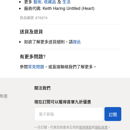
更多
藝術
,
收藏品
及
生活
廠商代碼: Keith Haring Untitled (Heart)
貨品編號: 876974
送貨及退貨
如欲了解更多送貨細則，請
按此
有更多問題?
參閱
常見問題
，或直接聯絡我們了解更多。
關注我們
t 集團
現在訂閱可以獲得首單九折優惠
訂閱
一旦訂閱，代表您同意本公司的
使用條款
和
隱私政策
。